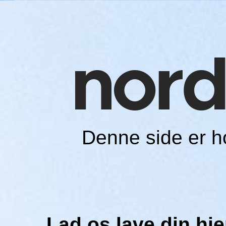
Denne side er 
Lad os lave din h